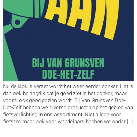
Nu de klok is verzet wordt het weer eerder donker. Het is
dan ook belangrijk dat je goed ziet in het donker, maar
vooral ook goed gezien wordt. Bij Van Grunsven Doe-
Het-Zelf hebben we diverse producten op het gebied van
fietsverlichting in ons assortiment. Niet alleen voor
fietsers maar ook voor wandelaars hebben we onder […]